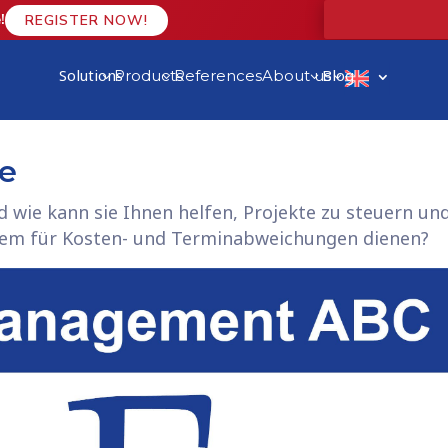
!
REGISTER NOW!
Solutions
Blog
Products
References
About us
3
3
3
3
se
d wie kann sie Ihnen helfen, Projekte zu steuern un
tem für Kosten- und Terminabweichungen dienen?