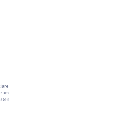
klare
n zum
osten