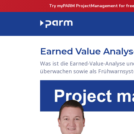
Try myPARM ProjectManagement for free
Earned Value Analy
Was ist die Earned-Value-Analyse un
überwachen sowie als Frühwarnsys