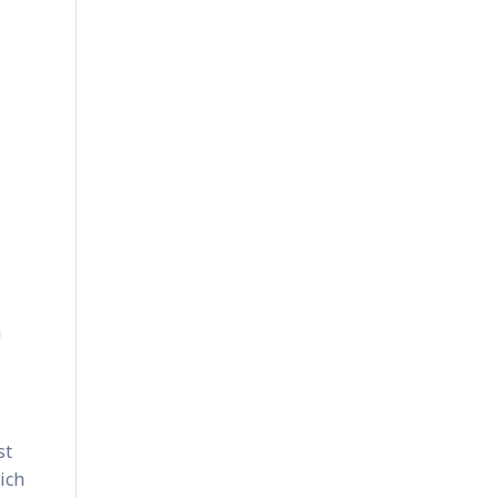
m
st
ich