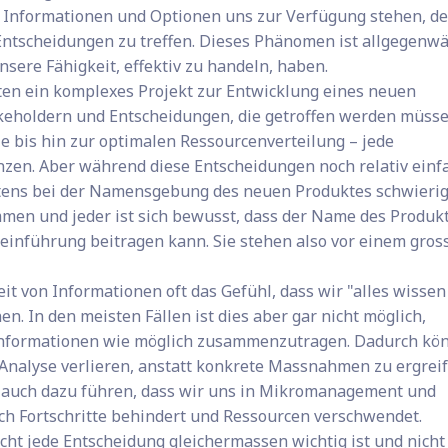
 Informationen und Optionen uns zur Verfügung stehen, de
 Entscheidungen zu treffen. Dieses Phänomen ist allgegenwä
ere Fähigkeit, effektiv zu handeln, haben.
leiten ein komplexes Projekt zur Entwicklung eines neuen
akeholdern und Entscheidungen, die getroffen werden müsse
e bis hin zur optimalen Ressourcenverteilung – jede
zen. Aber während diese Entscheidungen noch relativ einf
stens bei der Namensgebung des neuen Produktes schwierig
men und jeder ist sich bewusst, dass der Name des Produk
teinführung beitragen kann. Sie stehen also vor einem gros
it von Informationen oft das Gefühl, dass wir "alles wissen
. In den meisten Fällen ist dies aber gar nicht möglich,
e Informationen wie möglich zusammenzutragen. Dadurch kö
 Analyse verlieren, anstatt konkrete Massnahmen zu ergreif
 auch dazu führen, dass wir uns in Mikromanagement und
ich Fortschritte behindert und Ressourcen verschwendet.
icht jede Entscheidung gleichermassen wichtig ist und nicht