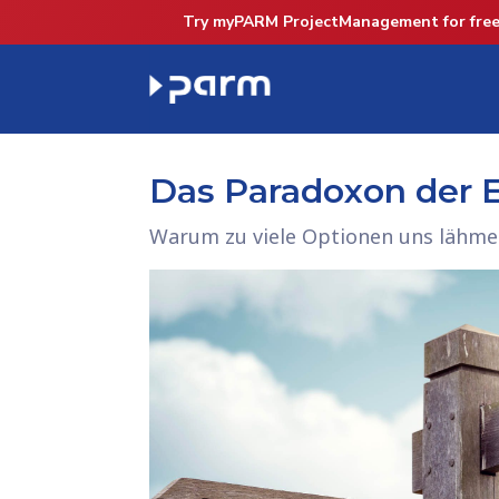
Try myPARM ProjectManagement for free
Das Paradoxon der 
Warum zu viele Optionen uns lähm