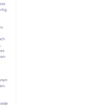
sto
rtig
n.
ach
,
tes
sen
nnen
en.
 jede