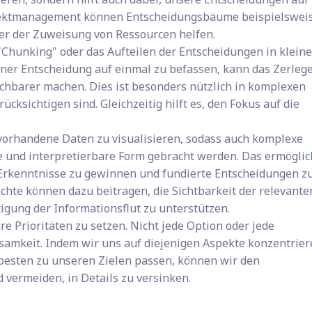
ojektmanagement können Entscheidungsbäume beispielswei
der der Zuweisung von Ressourcen helfen.
 "Chunking" oder das Aufteilen der Entscheidungen in klein
einer Entscheidung auf einmal zu befassen, kann das Zerleg
schbarer machen. Dies ist besonders nützlich in komplexen
ücksichtigen sind. Gleichzeitig hilft es, den Fokus auf die
 vorhandene Daten zu visualisieren, sodass auch komplexe
he und interpretierbare Form gebracht werden. Das ermöglic
 Erkenntnisse zu gewinnen und fundierte Entscheidungen z
hte können dazu beitragen, die Sichtbarkeit der relevante
igung der Informationsflut zu unterstützen.
re Prioritäten zu setzen. Nicht jede Option oder jede
samkeit. Indem wir uns auf diejenigen Aspekte konzentrier
 besten zu unseren Zielen passen, können wir den
 vermeiden, in Details zu versinken.