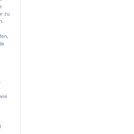
e
ar zu
n.
fen,
de
.
 wie
t