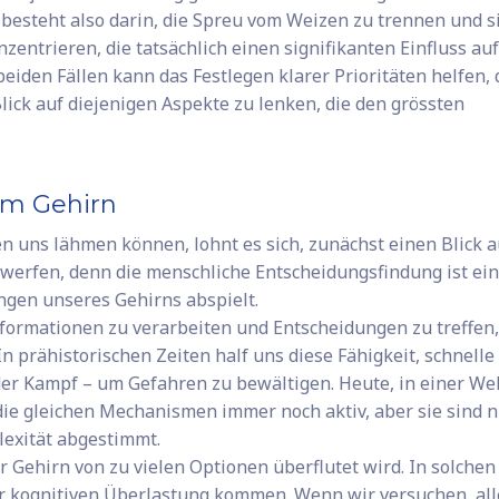
t besteht also darin, die Spreu vom Weizen zu trennen und s
entrieren, die tatsächlich einen signifikanten Einfluss auf
eiden Fällen kann das Festlegen klarer Prioritäten helfen, 
lick auf diejenigen Aspekte zu lenken, die den grössten
im Gehirn
 uns lähmen können, lohnt es sich, zunächst einen Blick a
 werfen, denn die menschliche Entscheidungsfindung ist ei
ungen unseres Gehirns abspielt.
formationen zu verarbeiten und Entscheidungen zu treffen,
n prähistorischen Zeiten half uns diese Fähigkeit, schnelle
der Kampf – um Gefahren zu bewältigen. Heute, in einer We
ie gleichen Mechanismen immer noch aktiv, aber sie sind n
exität abgestimmt.
Gehirn von zu vielen Optionen überflutet wird. In solchen
r kognitiven Überlastung kommen. Wenn wir versuchen, all