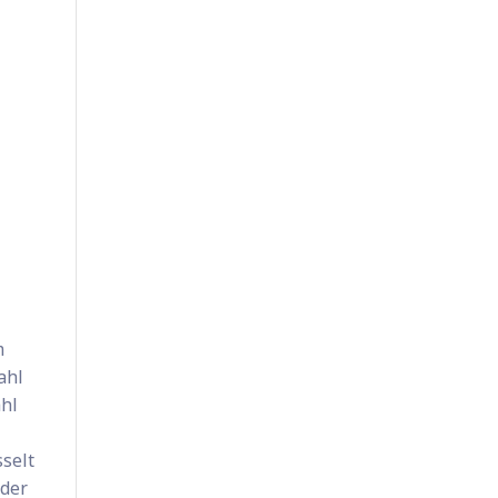
m
ahl
ahl
selt
 der