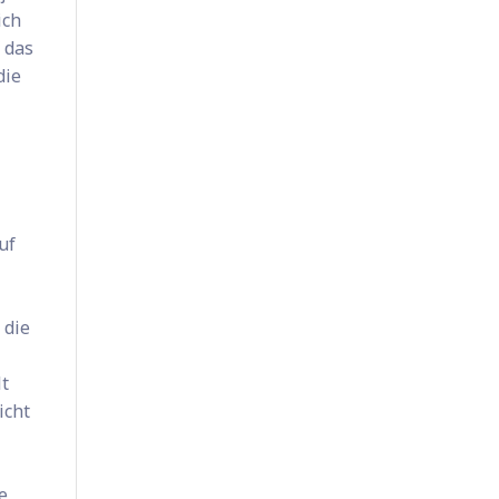
ich
 das
die
uf
n
 die
lt
icht
e